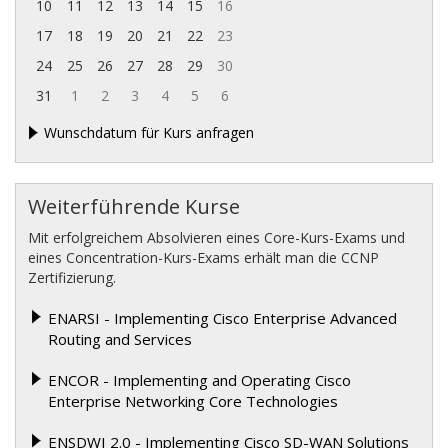
10
11
12
13
14
15
16
17
18
19
20
21
22
23
24
25
26
27
28
29
30
31
1
2
3
4
5
6
Wunschdatum für Kurs anfragen
Weiterführende Kurse
Mit erfolgreichem Absolvieren eines Core-Kurs-Exams und
eines Concentration-Kurs-Exams erhält man die CCNP
Zertifizierung.
ENARSI - Implementing Cisco Enterprise Advanced
Routing and Services
ENCOR - Implementing and Operating Cisco
Enterprise Networking Core Technologies
ENSDWI 2.0 - Implementing Cisco SD-WAN Solutions