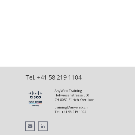
Tel.
+41 58 219 1104
AnyWeb Training
Hofwiesenstrasse 350
CH-8050
Zürich-Oerlikon
training@anyweb.ch
Tel.
+41 58 219 1104