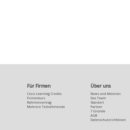
.
Für Firmen
Über uns
Cisco Learning Credits
News und Aktionen
Firmenkurs
Das Team
Rahmenvertrag
Standort
Mehrere Teilnehmende
Partner
7 Gründe
AGB
Datenschutzrichtlinien