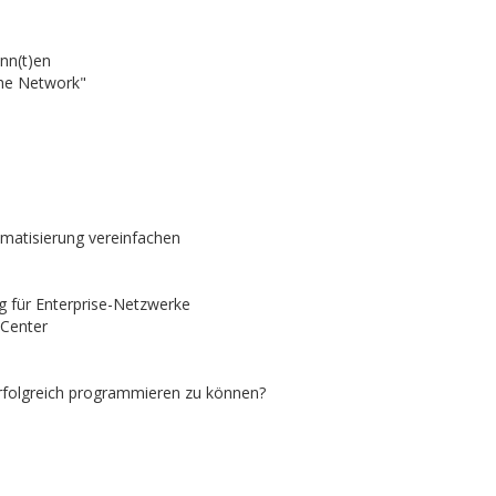
nn(t)en
he Network"
omatisierung vereinfachen
 für Enterprise-Netzwerke
 Center
folgreich programmieren zu können?